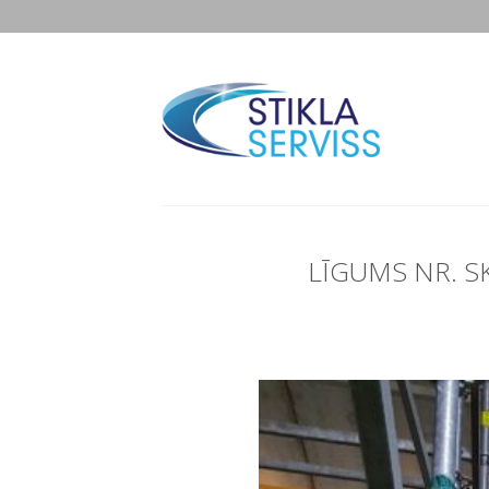
Skip
to
content
LĪGUMS NR. S