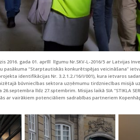
zis 2016. gada 01. aprīlī līgumu Nr.SKV-L-2016/5 ar Latvijas Inv
u pasākuma “Starptautiskās konkurētspējas veicināšana” ietvar
rojekta identifikācijas Nr. 3.2.1.2./16/I/001), kura ietvaros sad
nizētajā
būvniecības sektora uzņēmumu tirdzniecības misijā u
 26.septembra līdz 27.sptembrim. Misijas laikā SIA “STIKLA SER
nās ar vairākiem potenciāliem sadrabības partneriem Kopenhā