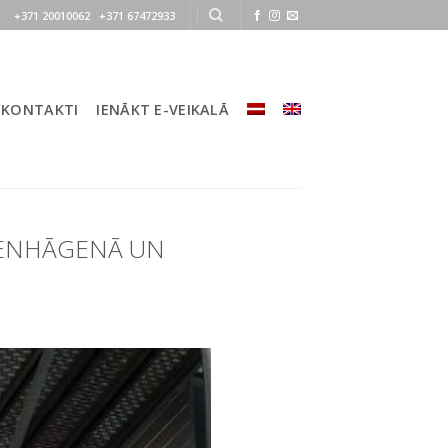
+371 20010062 +371 67472933
KONTAKTI
IENĀKT E-VEIKALĀ
OPENHĀGENĀ UN