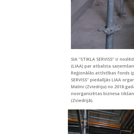
SIA “STIKLA SERVISS” ir noslēd
(LIAA) par atbalsta saņemšan
Reģionālās attīstības fonds (p
SERVISS” piedalījās LIAA orga
Malmi (Zviedriju)
no 2018.gada
noorganizētas biznesa tikša
(Zviedrijā).