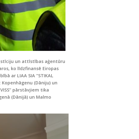
estīciju un attīstības aģentūru
os, ko līdzfinansē Eiropas
arbībā ar LIAA SIA “STIKAL
z Kopenhāgenu (Dāniju) un
VISS” pārstāvjiem tika
genā (Dānijā) un Malmo