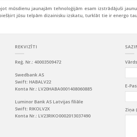
jot mūsdienu jaunajām tehnoloģijām esam izstrādājuši jaunu sp
piešķirt jūsu telpām dizainisku izskatu, turklāt tie ir energo 
REKVIZĪTI
SAZI
Reģ. Nr.: 40003509472
Vārds
Swedbank AS
Swift: HABALV22
E-Pas
Konta Nr.: LV20HABA0001408060885
Luminor Bank AS Latvijas filiāle
Swift: RIKOLV2X
Ziņa 
Konta Nr.: LV23RIKO0002013037490