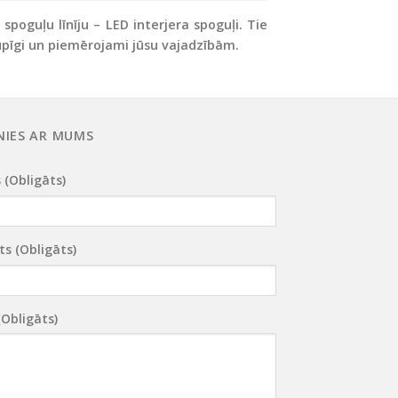
oguļu līnīju – LED interjera spoguļi. Tie
taupīgi un piemērojami jūsu vajadzībām.
NIES AR MUMS
 (obligāts)
ts (obligāts)
(obligāts)