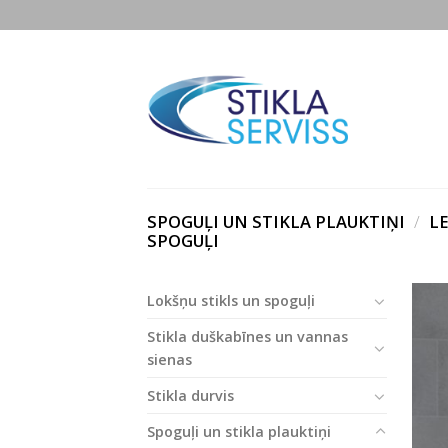
Skip
to
content
SPOGUĻI UN STIKLA PLAUKTIŅI
/
LE
SPOGUĻI
Lokšņu stikls un spoguļi
Stikla duškabīnes un vannas
sienas
Stikla durvis
Spoguļi un stikla plauktiņi