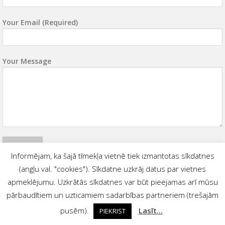
Your Email (required)
Your Message
Informējam, ka šajā tīmekļa vietnē tiek izmantotas sīkdatnes
(angļu val. "cookies"). Sīkdatne uzkrāj datus par vietnes
apmeklējumu. Uzkrātās sīkdatnes var būt pieejamas arī mūsu
pārbaudītiem un uzticamiem sadarbības partneriem (trešajām
PRIVACY POLICY
pusēm).
Lasīt...
PIEKRIST
2026 ©
STIKLA SERVISS